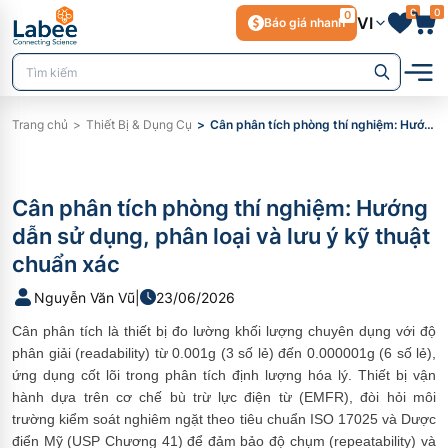
0
0
0
VI
Báo giá nhanh
Trang chủ
Thiết Bị & Dụng Cụ
Cân phân tích phòng thí nghiệm: Hướng dẫn sử dụng, phân loại và lưu ý kỹ thuật chuẩn xác
Cân phân tích phòng thí nghiệm: Hướng
dẫn sử dụng, phân loại và lưu ý kỹ thuật
chuẩn xác
Nguyễn Văn Vũ
|
23/06/2026
Cân phân tích là thiết bị đo lường khối lượng chuyên dụng với độ
phân giải (readability) từ 0.001g (3 số lẻ) đến 0.000001g (6 số lẻ),
ứng dụng cốt lõi trong phân tích định lượng hóa lý. Thiết bị vận
hành dựa trên cơ chế bù trừ lực điện từ (EMFR), đòi hỏi môi
trường kiểm soát nghiêm ngặt theo tiêu chuẩn ISO 17025 và Dược
điển Mỹ (USP Chương 41) để đảm bảo độ chụm (repeatability) và