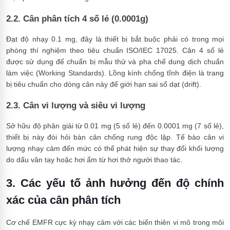
2.2. Cân phân tích 4 số lẻ (0.0001g)
Đạt độ nhạy 0.1 mg, đây là thiết bị bắt buộc phải có trong mọi
phòng thí nghiệm theo tiêu chuẩn ISO/IEC 17025. Cân 4 số lẻ
được sử dụng để chuẩn bị mẫu thử và pha chế dung dịch chuẩn
làm việc (Working Standards). Lồng kính chống tĩnh điện là trang
bị tiêu chuẩn cho dòng cân này để giới hạn sai số dạt (drift).
2.3. Cân vi lượng và siêu vi lượng
Sở hữu độ phân giải từ 0.01 mg (5 số lẻ) đến 0.0001 mg (7 số lẻ),
thiết bị này đòi hỏi bàn cân chống rung độc lập. Tế bào cân vi
lượng nhạy cảm đến mức có thể phát hiện sự thay đổi khối lượng
do dấu vân tay hoặc hơi ẩm từ hơi thở người thao tác.
3. Các yếu tố ảnh hưởng đến độ chính
xác của cân phân tích
Cơ chế EMFR cực kỳ nhạy cảm với các biến thiên vi mô trong môi