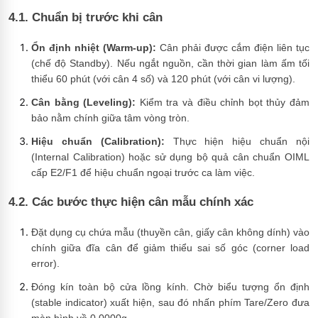
4.1. Chuẩn bị trước khi cân
Ổn định nhiệt (Warm-up):
Cân phải được cắm điện liên tục
(chế độ Standby). Nếu ngắt nguồn, cần thời gian làm ấm tối
thiểu 60 phút (với cân 4 số) và 120 phút (với cân vi lượng).
Cân bằng (Leveling):
Kiểm tra và điều chỉnh bọt thủy đảm
bảo nằm chính giữa tâm vòng tròn.
Hiệu chuẩn (Calibration):
Thực hiện hiệu chuẩn nội
(Internal Calibration) hoặc sử dụng bộ quả cân chuẩn OIML
cấp E2/F1 để hiệu chuẩn ngoại trước ca làm việc.
4.2. Các bước thực hiện cân mẫu chính xác
Đặt dụng cụ chứa mẫu (thuyền cân, giấy cân không dính) vào
chính giữa đĩa cân để giảm thiểu sai số góc (corner load
error).
Đóng kín toàn bộ cửa lồng kính. Chờ biểu tượng ổn định
(stable indicator) xuất hiện, sau đó nhấn phím
Tare
/
Zero
đưa
màn hình về 0.0000g.