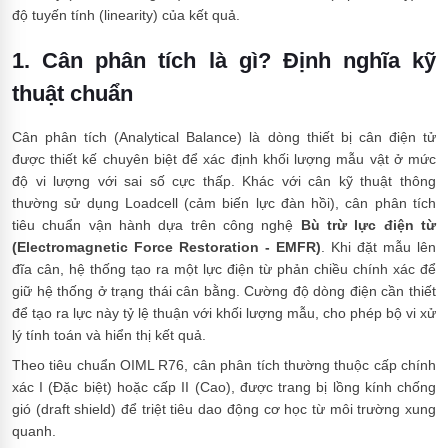
độ tuyến tính (linearity) của kết quả.
1. Cân phân tích là gì? Định nghĩa kỹ
thuật chuẩn
Cân phân tích (Analytical Balance) là dòng thiết bị cân điện tử
được thiết kế chuyên biệt để xác định khối lượng mẫu vật ở mức
độ vi lượng với sai số cực thấp. Khác với cân kỹ thuật thông
thường sử dụng Loadcell (cảm biến lực đàn hồi), cân phân tích
tiêu chuẩn vận hành dựa trên công nghệ
Bù trừ lực điện từ
(Electromagnetic Force Restoration - EMFR)
. Khi đặt mẫu lên
đĩa cân, hệ thống tạo ra một lực điện từ phản chiều chính xác để
giữ hệ thống ở trạng thái cân bằng. Cường độ dòng điện cần thiết
để tạo ra lực này tỷ lệ thuận với khối lượng mẫu, cho phép bộ vi xử
lý tính toán và hiển thị kết quả.
Theo tiêu chuẩn OIML R76, cân phân tích thường thuộc cấp chính
xác I (Đặc biệt) hoặc cấp II (Cao), được trang bị lồng kính chống
gió (draft shield) để triệt tiêu dao động cơ học từ môi trường xung
quanh.