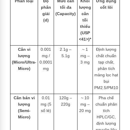
Phân loại
Độ
Mức cân
Khối
Ứng dụng
phân
tối đa
lượng
cốt lõi
giải
(Capacity)
cân
(d)
tối
thiểu
(USP
<41>)*
Cân vi
0.001
2.1g –
~ 1
Định lượng
lượng
mg /
5.1g
mg –
chất chuẩn
(Micro/Ultra-
0.0001
3 mg
tạp chất,
Micro)
mg
phân tích
màng lọc hạt
bụi
PM2.5/PM10
Cân bán vi
0.01
120g –
~ 10
Pha chế
lượng
mg (5
220g
mg –
chuẩn phân
(Semi-
số lẻ)
20 mg
tích
Micro)
HPLC/GC,
định lượng
nguyên liệu