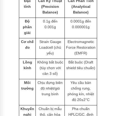
Đặc
Cân Kỹ Thuật
Cân Phân Tích
tính
(Precision
(Analytical
Balance)
Balance)
Độ
0.1g đến
0.0001g đến
phân
0.001g
0.000001g
giải
Cơ chế
Strain Gauge
Electromagnetic
đo
Loadcell (chủ
Force Restoration
yếu)
(EMFR)
Lồng
Không bắt buộc
Bắt buộc (Draft
kính
(tùy chọn với
shield tiêu chuẩn)
cân 3 số)
Môi
Chịu đựng biên
Yêu cầu bàn
trường
độ nhiệt/gió
chống rung,
trung bình
phòng kín, nhiệt
độ 20±2°C
Khuyến
Chuẩn bị mẫu
Pha chuẩn
nghị
thô, cân hóa
HPLC/GC, định