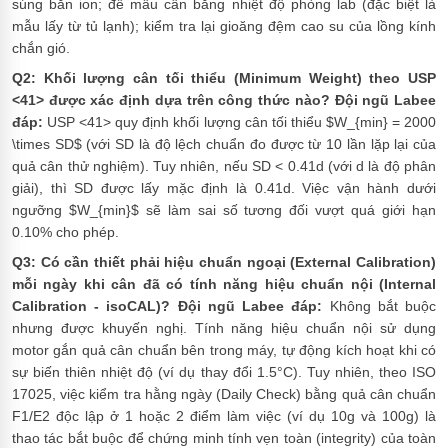
súng bắn ion; để mẫu cân bằng nhiệt độ phòng lab (đặc biệt là
mẫu lấy từ tủ lạnh); kiểm tra lại gioăng đệm cao su của lồng kính
chắn gió.
Q2: Khối lượng cân tối thiểu (Minimum Weight) theo USP
<41> được xác định dựa trên công thức nào?
Đội ngũ Labee
đáp:
USP <41> quy định khối lượng cân tối thiểu $W_{min} = 2000
\times SD$ (với SD là độ lệch chuẩn đo được từ 10 lần lặp lại của
quả cân thử nghiệm). Tuy nhiên, nếu SD < 0.41d (với d là độ phân
giải), thì SD được lấy mặc định là 0.41d. Việc vận hành dưới
ngưỡng $W_{min}$ sẽ làm sai số tương đối vượt quá giới hạn
0.10% cho phép.
Q3: Có cần thiết phải hiệu chuẩn ngoại (External Calibration)
mỗi ngày khi cân đã có tính năng hiệu chuẩn nội (Internal
Calibration - isoCAL)?
Đội ngũ Labee đáp:
Không bắt buộc
nhưng được khuyến nghị. Tính năng hiệu chuẩn nội sử dụng
motor gắn quả cân chuẩn bên trong máy, tự động kích hoạt khi có
sự biến thiên nhiệt độ (ví dụ thay đổi 1.5°C). Tuy nhiên, theo ISO
17025, việc kiểm tra hằng ngày (Daily Check) bằng quả cân chuẩn
F1/E2 độc lập ở 1 hoặc 2 điểm làm việc (ví dụ 10g và 100g) là
thao tác bắt buộc để chứng minh tính vẹn toàn (integrity) của toàn