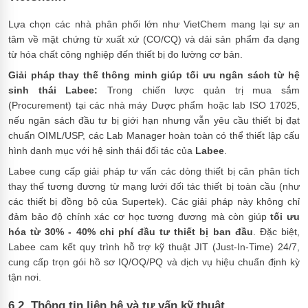
Lựa chọn các nhà phân phối lớn như VietChem mang lại sự an
tâm về mặt chứng từ xuất xứ (CO/CQ) và dải sản phẩm đa dạng
từ hóa chất công nghiệp đến thiết bị đo lường cơ bản.
Giải pháp thay thế thông minh giúp tối ưu ngân sách từ hệ
sinh thái Labee:
Trong chiến lược quản trị mua sắm
(Procurement) tại các nhà máy Dược phẩm hoặc lab ISO 17025,
nếu ngân sách đầu tư bị giới hạn nhưng vẫn yêu cầu thiết bị đạt
chuẩn OIML/USP, các Lab Manager hoàn toàn có thể thiết lập cấu
hình danh mục với hệ sinh thái đối tác của
Labee
.
Labee cung cấp giải pháp tư vấn các dòng thiết bị cân phân tích
thay thế tương đương từ mạng lưới đối tác thiết bị toàn cầu (như
các thiết bị đồng bộ của Supertek). Các giải pháp này không chỉ
đảm bảo độ chính xác cơ học tương đương mà còn giúp
tối ưu
hóa từ 30% - 40% chi phí đầu tư thiết bị ban đầu
. Đặc biệt,
Labee cam kết quy trình hỗ trợ kỹ thuật JIT (Just-In-Time) 24/7,
cung cấp trọn gói hồ sơ IQ/OQ/PQ và dịch vụ hiệu chuẩn định kỳ
tận nơi.
6.2. Thông tin liên hệ và tư vấn kỹ thuật