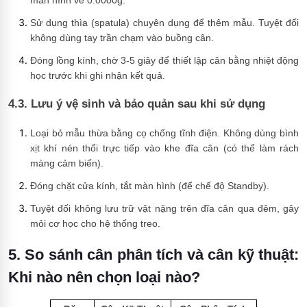
Sử dụng thìa (spatula) chuyên dụng để thêm mẫu. Tuyệt đối
không dùng tay trần chạm vào buồng cân.
Đóng lồng kính, chờ 3-5 giây để thiết lập cân bằng nhiệt động
học trước khi ghi nhận kết quả.
4.3. Lưu ý vệ sinh và bảo quản sau khi sử dụng
Loại bỏ mẫu thừa bằng cọ chống tĩnh điện. Không dùng bình
xịt khí nén thổi trực tiếp vào khe đĩa cân (có thể làm rách
màng cảm biến).
Đóng chặt cửa kính, tắt màn hình (để chế độ Standby).
Tuyệt đối không lưu trữ vật nặng trên đĩa cân qua đêm, gây
mỏi cơ học cho hệ thống treo.
5. So sánh cân phân tích và cân kỹ thuật:
Khi nào nên chọn loại nào?