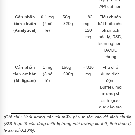
API đắt tiền
Cân phân
0.1 mg
50g –
~ 82
Tiêu chuẩn
tích chuẩn
(4 số
320g
mg –
bắt buộc cho
(Analytical)
lẻ)
120
phân tích
mg
hóa lý, R&D,
kiểm nghiệm
QA/QC
chung
Cân phân
1 mg
150g –
~ 820
Pha chế
tích cơ bản
(3 số
600g
mg
dung dịch
(Milligram)
lẻ)
đệm
(Buffer), môi
trường vi
sinh, giáo
dục đào tạo
(Ghi chú: Khối lượng cân tối thiểu phụ thuộc vào độ lệch chuẩn
(SD) thực tế của từng thiết bị trong môi trường cụ thể, tính theo tỷ
lệ sai số 0.10%).