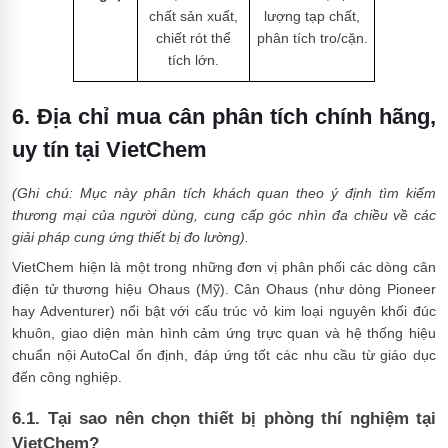
chất sản xuất,
lượng tạp chất,
chiết rót thể
phân tích tro/cặn.
tích lớn.
6. Địa chỉ mua cân phân tích chính hãng,
uy tín tại VietChem
(Ghi chú: Mục này phân tích khách quan theo ý định tìm kiếm
thương mại của người dùng, cung cấp góc nhìn đa chiều về các
giải pháp cung ứng thiết bị đo lường).
VietChem hiện là một trong những đơn vị phân phối các dòng cân
điện tử thương hiệu Ohaus (Mỹ). Cân Ohaus (như dòng Pioneer
hay Adventurer) nổi bật với cấu trúc vỏ kim loại nguyên khối đúc
khuôn, giao diện màn hình cảm ứng trực quan và hệ thống hiệu
chuẩn nội AutoCal ổn định, đáp ứng tốt các nhu cầu từ giáo dục
đến công nghiệp.
6.1. Tại sao nên chọn thiết bị phòng thí nghiệm tại
VietChem?