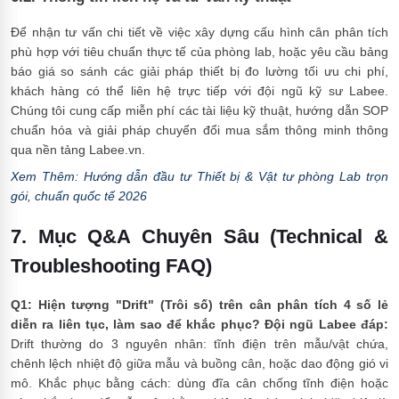
Để nhận tư vấn chi tiết về việc xây dựng cấu hình cân phân tích
phù hợp với tiêu chuẩn thực tế của phòng lab, hoặc yêu cầu bảng
báo giá so sánh các giải pháp thiết bị đo lường tối ưu chi phí,
khách hàng có thể liên hệ trực tiếp với đội ngũ kỹ sư Labee.
Chúng tôi cung cấp miễn phí các tài liệu kỹ thuật, hướng dẫn SOP
chuẩn hóa và giải pháp chuyển đổi mua sắm thông minh thông
qua nền tảng Labee.vn.
Xem Thêm: Hướng dẫn đầu tư Thiết bị & Vật tư phòng Lab trọn
gói, chuẩn quốc tế 2026
7. Mục Q&A Chuyên Sâu (Technical &
Troubleshooting FAQ)
Q1: Hiện tượng "Drift" (Trôi số) trên cân phân tích 4 số lẻ
diễn ra liên tục, làm sao để khắc phục?
Đội ngũ Labee đáp:
Drift thường do 3 nguyên nhân: tĩnh điện trên mẫu/vật chứa,
chênh lệch nhiệt độ giữa mẫu và buồng cân, hoặc dao động gió vi
mô. Khắc phục bằng cách: dùng đĩa cân chống tĩnh điện hoặc