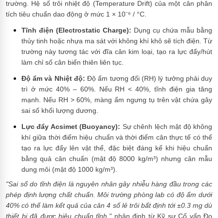
trường. Hệ số trôi nhiệt độ (Temperature Drift) của một cân phân
tích tiêu chuẩn dao động ở mức 1 × 10⁻⁶ / °C.
Tĩnh điện (Electrostatic Charge):
Dụng cụ chứa mẫu bằng
thủy tinh hoặc nhựa ma sát với không khí khô sẽ tích điện. Từ
trường này tương tác với đĩa cân kim loại, tạo ra lực đẩy/hút
làm chỉ số cân biến thiên liên tục.
Độ ẩm và Nhiệt độ:
Độ ẩm tương đối (RH) lý tưởng phải duy
trì ở mức 40% – 60%. Nếu RH < 40%, tĩnh điện gia tăng
mạnh. Nếu RH > 60%, màng ẩm ngưng tụ trên vật chứa gây
sai số khối lượng dương.
Lực đẩy Acsimet (Buoyancy):
Sự chênh lệch mật độ không
khí giữa thời điểm hiệu chuẩn và thời điểm cân thực tế có thể
tạo ra lực đẩy lên vật thể, đặc biệt đáng kể khi hiệu chuẩn
bằng quả cân chuẩn (mật độ 8000 kg/m³) nhưng cân mẫu
dung môi (mật độ 1000 kg/m³).
"Sai số do tĩnh điện là nguyên nhân gây nhiễu hàng đầu trong các
phép định lượng chất chuẩn. Môi trường phòng lab có độ ẩm dưới
40% có thể làm kết quả của cân 4 số lẻ trôi bất định tới ±0.3 mg dù
thiết bị đã được hiệu chuẩn tĩnh,"
nhận định từ Kỹ sư Cố vấn Đo