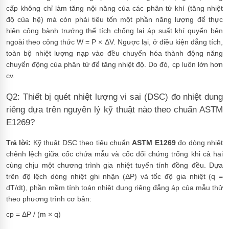
cấp không chỉ làm tăng nội năng của các phân tử khí (tăng nhiệt
độ của hệ) mà còn phải tiêu tốn một phần năng lượng để thực
hiện công bành trướng thể tích chống lại áp suất khí quyển bên
ngoài theo công thức W = P × ΔV. Ngược lại, ở điều kiện đẳng tích,
toàn bộ nhiệt lượng nạp vào đều chuyển hóa thành động năng
chuyển động của phân tử để tăng nhiệt độ. Do đó, cp luôn lớn hơn
cv.
Q2: Thiết bị quét nhiệt lượng vi sai (DSC) đo nhiệt dung
riêng dựa trên nguyên lý kỹ thuật nào theo chuẩn ASTM
E1269?
Trả lời:
Kỹ thuật DSC theo tiêu chuẩn
ASTM E1269
đo dòng nhiệt
chênh lệch giữa cốc chứa mẫu và cốc đối chứng trống khi cả hai
cùng chịu một chương trình gia nhiệt tuyến tính đồng đều. Dựa
trên độ lệch dòng nhiệt ghi nhận (ΔP) và tốc độ gia nhiệt (q =
dT/dt), phần mềm tính toán nhiệt dung riêng đẳng áp của mẫu thử
theo phương trình cơ bản:
cp = ΔP / (m × q)