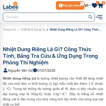
0
0
0
VI
Báo giá nhanh
Trang chủ
Thiết Bị & Dụng Cụ
Nhiệt Dung Riêng Là Gì? Công Thức Tính, Bảng Tra Cứu & Ứng Dụng Trong Phòng Thí Nghiệm
Nhiệt Dung Riêng Là Gì? Công Thức
Tính, Bảng Tra Cứu & Ứng Dụng Trong
Phòng Thí Nghiệm
Nguyễn Văn Vũ
|
07/07/2026
Nhiệt dung riêng (c)
là lượng nhiệt lượng cần thiết để tăng nhiệt
độ của một đơn vị khối lượng (1 kg) mẫu chất lên thêm 1 K (hoặc
1 °C). Trong hệ thống đo lường quốc tế SI, đơn vị tiêu chuẩn của
đại lượng này là J/(kg.K) hoặc J.kg⁻¹.K⁻¹. Đây là hằng số nhiệt
động vật lý đặc trưng cho khả năng tích lũy nhiệt của từng loại vật
chất cụ thể.