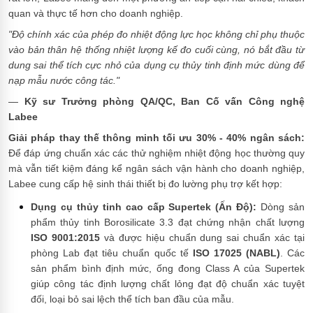
quan và thực tế hơn cho doanh nghiệp.
"Độ chính xác của phép đo nhiệt động lực học không chỉ phụ thuộc
vào bản thân hệ thống nhiệt lượng kế đo cuối cùng, nó bắt đầu từ
dung sai thể tích cực nhỏ của dụng cụ thủy tinh định mức dùng để
nạp mẫu nước công tác."
—
Kỹ sư Trưởng phòng QA/QC, Ban Cố vấn Công nghệ
Labee
Giải pháp thay thế thông minh tối ưu 30% - 40% ngân sách:
Để đáp ứng chuẩn xác các thử nghiệm nhiệt động học thường quy
mà vẫn tiết kiệm đáng kể ngân sách vận hành cho doanh nghiệp,
Labee cung cấp hệ sinh thái thiết bị đo lường phụ trợ kết hợp:
Dụng cụ thủy tinh cao cấp Supertek (Ấn Độ):
Dòng sản
phẩm thủy tinh Borosilicate 3.3 đạt chứng nhận chất lượng
ISO 9001:2015
và được hiệu chuẩn dung sai chuẩn xác tại
phòng Lab đạt tiêu chuẩn quốc tế
ISO 17025 (NABL)
. Các
sản phẩm bình định mức, ống đong Class A của Supertek
giúp công tác định lượng chất lỏng đạt độ chuẩn xác tuyệt
đối, loại bỏ sai lệch thể tích ban đầu của mẫu.