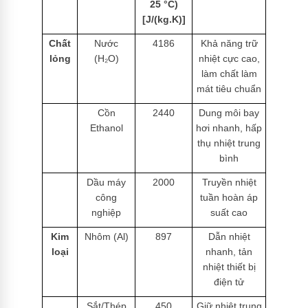
25 °C)
[J/(kg.K)]
Chất
Nước
4186
Khả năng trữ
lỏng
(H₂O)
nhiệt cực cao,
làm chất làm
mát tiêu chuẩn
Cồn
2440
Dung môi bay
Ethanol
hơi nhanh, hấp
thụ nhiệt trung
bình
Dầu máy
2000
Truyền nhiệt
công
tuần hoàn áp
nghiệp
suất cao
Kim
Nhôm (Al)
897
Dẫn nhiệt
loại
nhanh, tản
nhiệt thiết bị
điện tử
Sắt/Thép
450
Giữ nhiệt trung