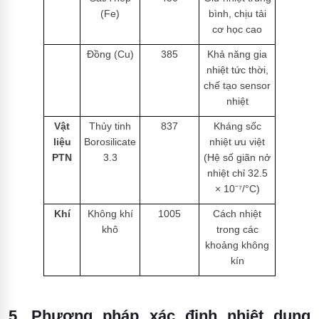
(Fe)
bình, chịu tải
cơ học cao
Đồng (Cu)
385
Khả năng gia
nhiệt tức thời,
chế tạo sensor
nhiệt
Vật
Thủy tinh
837
Kháng sốc
liệu
Borosilicate
nhiệt ưu việt
PTN
3.3
(Hệ số giãn nở
nhiệt chỉ 32.5
× 10⁻⁷/°C)
Khí
Không khí
1005
Cách nhiệt
khô
trong các
khoảng không
kín
5. Phương pháp xác định nhiệt dung