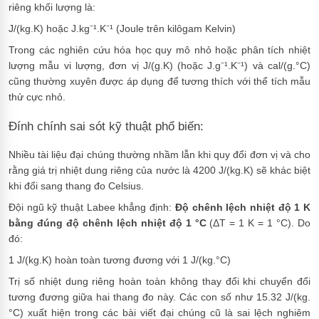
riêng khối lượng là:
J/(kg.K)
hoặc
J.kg⁻¹.K⁻¹
(Joule trên kilôgam Kelvin)
Trong các nghiên cứu hóa học quy mô nhỏ hoặc phân tích nhiệt
lượng mẫu vi lượng, đơn vị
J/(g.K)
(hoặc
J.g⁻¹.K⁻¹
) và
cal/(g.°C)
cũng thường xuyên được áp dụng để tương thích với thể tích mẫu
thử cực nhỏ.
Đính chính sai sót kỹ thuật phổ biến:
Nhiều tài liệu đại chúng thường nhầm lẫn khi quy đổi đơn vị và cho
rằng giá trị nhiệt dung riêng của nước là 4200 J/(kg.K) sẽ khác biệt
khi đổi sang thang đo Celsius.
Đội ngũ kỹ thuật Labee khẳng định:
Độ chênh lệch nhiệt độ 1 K
bằng đúng độ chênh lệch nhiệt độ 1 °C
(ΔT = 1 K = 1 °C). Do
đó:
1 J/(kg.K) hoàn toàn tương đương với 1 J/(kg.°C)
Trị số nhiệt dung riêng hoàn toàn không thay đổi khi chuyển đổi
tương đương giữa hai thang đo này. Các con số như 15.32 J/(kg.
°C) xuất hiện trong các bài viết đại chúng cũ là sai lệch nghiêm