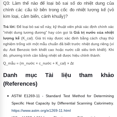
Q3: Làm thế nào để loại bỏ sai số do nhiệt dung của
chính các cấu tử bên trong cốc đo nhiệt lượng kế (vỏ
kim loại, cảm biến, cánh khuấy)?
Trả lời:
Để loại bỏ sai số này, kỹ thuật viên phải xác định chính xác
"nhiệt dung tương đương" hay còn gọi là
Giá trị nước của nhiệt
lượng kế
(K_cal). Giá trị này được xác định bằng cách chạy thử
nghiệm trống với một mẫu chuẩn đã biết trước nhiệt dung riêng (ví
dụ: Axit Benzoic tinh khiết cao hoặc nước cất siêu tinh khiết). Khi
đó, phương trình cân bằng nhiệt sẽ được hiệu chỉnh thành:
Q_mẫu = (m_nước × c_nước + K_cal) × Δt
Danh mục Tài liệu tham khảo
(References)
ASTM E1269-11 - Standard Test Method for Determining
Specific Heat Capacity by Differential Scanning Calorimetry.
https://www.astm.org/e1269-11.html