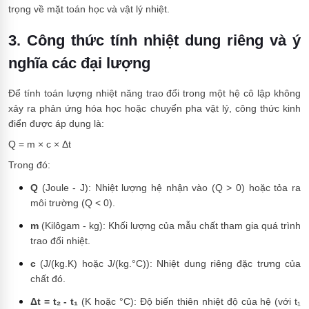
trọng về mặt toán học và vật lý nhiệt.
3. Công thức tính nhiệt dung riêng và ý
nghĩa các đại lượng
Để tính toán lượng nhiệt năng trao đổi trong một hệ cô lập không
xảy ra phản ứng hóa học hoặc chuyển pha vật lý, công thức kinh
điển được áp dụng là:
Q = m × c × Δt
Trong đó:
Q
(Joule - J): Nhiệt lượng hệ nhận vào (Q > 0) hoặc tỏa ra
môi trường (Q < 0).
m
(Kilôgam - kg): Khối lượng của mẫu chất tham gia quá trình
trao đổi nhiệt.
c
(J/(kg.K) hoặc J/(kg.°C)): Nhiệt dung riêng đặc trưng của
chất đó.
Δt = t₂ - t₁
(K hoặc °C): Độ biến thiên nhiệt độ của hệ (với t₁