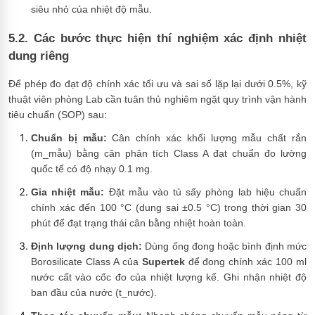
siêu nhỏ của nhiệt độ mẫu.
5.2. Các bước thực hiện thí nghiệm xác định nhiệt
dung riêng
Để phép đo đạt độ chính xác tối ưu và sai số lặp lại dưới 0.5%, kỹ
thuật viên phòng Lab cần tuân thủ nghiêm ngặt quy trình vận hành
tiêu chuẩn (SOP) sau:
Chuẩn bị mẫu:
Cân chính xác khối lượng mẫu chất rắn
(m_mẫu) bằng cân phân tích Class A đạt chuẩn đo lường
quốc tế có độ nhạy 0.1 mg.
Gia nhiệt mẫu:
Đặt mẫu vào tủ sấy phòng lab hiệu chuẩn
chính xác đến 100 °C (dung sai ±0.5 °C) trong thời gian 30
phút để đạt trạng thái cân bằng nhiệt hoàn toàn.
Định lượng dung dịch:
Dùng ống đong hoặc bình định mức
Borosilicate Class A của
Supertek
để đong chính xác 100 ml
nước cất vào cốc đo của nhiệt lượng kế. Ghi nhận nhiệt độ
ban đầu của nước (t_nước).