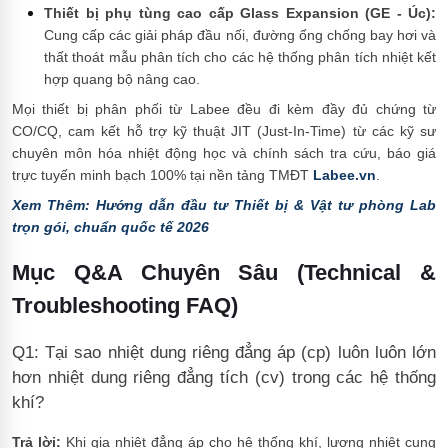
Thiết bị phụ tùng cao cấp Glass Expansion (GE - Úc):
Cung cấp các giải pháp đầu nối, đường ống chống bay hơi và
thất thoát mẫu phân tích cho các hệ thống phân tích nhiệt kết
hợp quang bộ nâng cao.
Mọi thiết bị phân phối từ Labee đều đi kèm đầy đủ chứng từ
CO/CQ, cam kết hỗ trợ kỹ thuật JIT (Just-In-Time) từ các kỹ sư
chuyên môn hóa nhiệt động học và chính sách tra cứu, báo giá
trực tuyến minh bạch 100% tại nền tảng TMĐT
Labee.vn
.
Xem Thêm: Hướng dẫn đầu tư Thiết bị & Vật tư phòng Lab
trọn gói, chuẩn quốc tế 2026
Mục Q&A Chuyên Sâu (Technical &
Troubleshooting FAQ)
Q1: Tại sao nhiệt dung riêng đẳng áp (cp) luôn luôn lớn
hơn nhiệt dung riêng đẳng tích (cv) trong các hệ thống
khí?
Trả lời:
Khi gia nhiệt đẳng áp cho hệ thống khí, lượng nhiệt cung