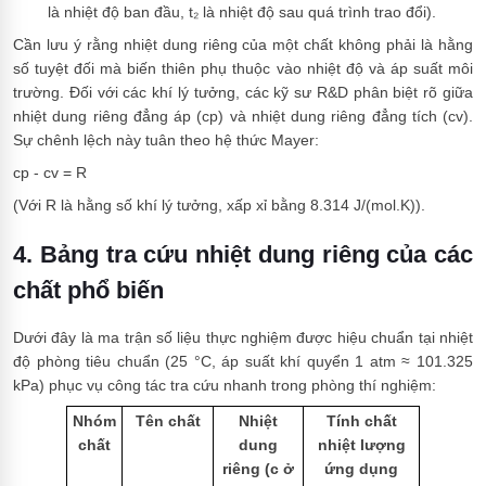
là nhiệt độ ban đầu, t₂ là nhiệt độ sau quá trình trao đổi).
Cần lưu ý rằng nhiệt dung riêng của một chất không phải là hằng
số tuyệt đối mà biến thiên phụ thuộc vào nhiệt độ và áp suất môi
trường. Đối với các khí lý tưởng, các kỹ sư R&D phân biệt rõ giữa
nhiệt dung riêng đẳng áp (cp) và nhiệt dung riêng đẳng tích (cv).
Sự chênh lệch này tuân theo hệ thức Mayer:
cp - cv = R
(Với R là hằng số khí lý tưởng, xấp xỉ bằng 8.314 J/(mol.K)).
4. Bảng tra cứu nhiệt dung riêng của các
chất phổ biến
Dưới đây là ma trận số liệu thực nghiệm được hiệu chuẩn tại nhiệt
độ phòng tiêu chuẩn (25 °C, áp suất khí quyển 1 atm ≈ 101.325
kPa) phục vụ công tác tra cứu nhanh trong phòng thí nghiệm:
Nhóm
Tên chất
Nhiệt
Tính chất
chất
dung
nhiệt lượng
riêng (c ở
ứng dụng