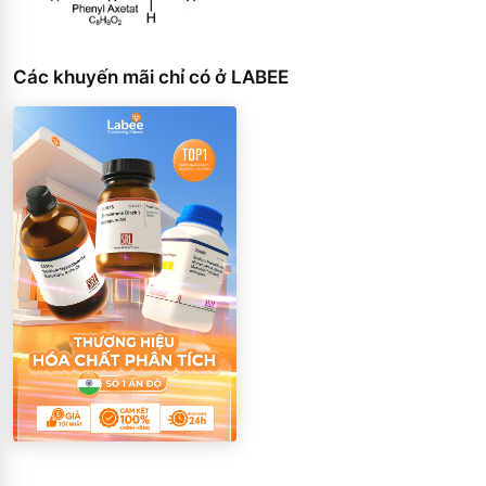
Các khuyến mãi chỉ có ở LABEE