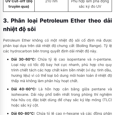
UV Cut-off (Độ
210 nm
Phù hợp làm pha động
truyền qua)
sắc ký đo UV
3. Phân loại Petroleum Ether theo dải
nhiệt độ sôi
Petroleum Ether không có một nhiệt độ sôi cố định mà được
phân loại dựa trên dải nhiệt độ chưng cất (Boiling Range). Tỷ lệ
các hydrocarbon bên trong quyết định dải nhiệt độ này.
Dải 30-60°C:
Chứa tỷ lệ cao isopentane và n-pentane.
Loại này có tốc độ bay hơi cực nhanh, phù hợp cho quy
trình chiết tách các hợp chất kém bền nhiệt (ví dụ: tinh dầu,
hương liệu) vì có thể loại bỏ dung môi hoàn toàn ở nhiệt độ
thấp mà không làm phân hủy hoạt chất.
Dải 40-60°C:
Là hỗn hợp cân bằng giữa pentane và
isohexane. Dải này phổ biến nhất trong phòng thí nghiệm
hóa hữu cơ, đặc biệt dùng để chạy sắc ký lớp mỏng (TLC)
hoặc sắc ký cột.
Dải 60-80°C:
Chứa tỷ lệ cao n-hexane và các đồng phân