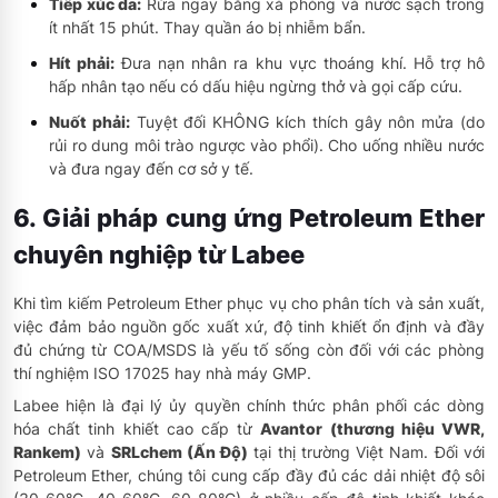
Tiếp xúc da:
Rửa ngay bằng xà phòng và nước sạch trong
ít nhất 15 phút. Thay quần áo bị nhiễm bẩn.
Hít phải:
Đưa nạn nhân ra khu vực thoáng khí. Hỗ trợ hô
hấp nhân tạo nếu có dấu hiệu ngừng thở và gọi cấp cứu.
Nuốt phải:
Tuyệt đối KHÔNG kích thích gây nôn mửa (do
rủi ro dung môi trào ngược vào phổi). Cho uống nhiều nước
và đưa ngay đến cơ sở y tế.
6. Giải pháp cung ứng Petroleum Ether
chuyên nghiệp từ Labee
Khi tìm kiếm Petroleum Ether phục vụ cho phân tích và sản xuất,
việc đảm bảo nguồn gốc xuất xứ, độ tinh khiết ổn định và đầy
đủ chứng từ COA/MSDS là yếu tố sống còn đối với các phòng
thí nghiệm ISO 17025 hay nhà máy GMP.
Labee hiện là đại lý ủy quyền chính thức phân phối các dòng
hóa chất tinh khiết cao cấp từ
Avantor (thương hiệu VWR,
Rankem)
và
SRLchem (Ấn Độ)
tại thị trường Việt Nam. Đối với
Petroleum Ether, chúng tôi cung cấp đầy đủ các dải nhiệt độ sôi