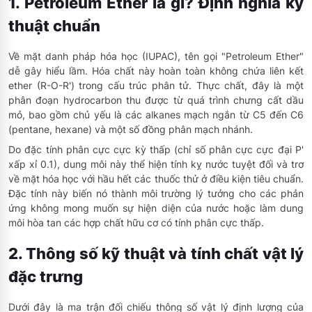
1. Petroleum Ether là gì? Định nghĩa kỹ
thuật chuẩn
Về mặt danh pháp hóa học (IUPAC), tên gọi "Petroleum Ether"
dễ gây hiểu lầm. Hóa chất này hoàn toàn không chứa liên kết
ether (R-O-R') trong cấu trúc phân tử. Thực chất, đây là một
phân đoạn hydrocarbon thu được từ quá trình chưng cất dầu
mỏ, bao gồm chủ yếu là các alkanes mạch ngắn từ C5 đến C6
(pentane, hexane) và một số đồng phân mạch nhánh.
Do đặc tính phân cực cực kỳ thấp (chỉ số phân cực cực đại P'
xấp xỉ 0.1), dung môi này thể hiện tính kỵ nước tuyệt đối và trơ
về mặt hóa học với hầu hết các thuốc thử ở điều kiện tiêu chuẩn.
Đặc tính này biến nó thành môi trường lý tưởng cho các phản
ứng không mong muốn sự hiện diện của nước hoặc làm dung
môi hòa tan các hợp chất hữu cơ có tính phân cực thấp.
2. Thông số kỹ thuật và tính chất vật lý
đặc trưng
Dưới đây là ma trận đối chiếu thông số vật lý định lượng của