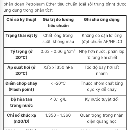
phân đoạn Petroleum Ether tiêu chuẩn (dải sôi trung bình) được
ứng dụng trong phân tích:
Chỉ số kỹ thuật
Giá trị đo lường
Ghi chú ứng dụng
tiêu chuẩn
Trạng thái vật lý
Chất lỏng trong
Không có cặn lơ lửng
suốt, không màu
(đạt chuẩn AR/HPLC)
Tỷ trọng (ở
0.63 - 0.66 g/cm³
Nhẹ hơn nước, phân lớp
20°C)
rõ ràng khi chiết
Áp suất hơi (ở
Xấp xỉ 350 hPa
Tốc độ bay hơi rất
20°C)
nhanh
Điểm chớp cháy
< -20°C
Thuộc nhóm chất lỏng
(Flash point)
cực kỳ dễ cháy
Độ hòa tan
< 0.1 g/L
Kỵ nước tuyệt đối
trong nước
Chỉ số khúc xạ
1.350 - 1.360
Quan trọng trong nhận
(n20/D)
diện quang học