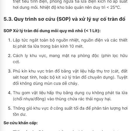
triệt tiêu tĩnh điện, phòng ngừa tia lửa điện kích nổ áp suất
hơi dung môi. Nhiệt độ kho bảo quản nên duy trì < 25°C.
5.3. Quy trình sơ cứu (SOP) và xử lý sự cố tràn đổ
SOP Xử lý tràn đổ dung môi quy mô nhỏ (< 1 Lít):
Lập tức ngắt toàn bộ nguồn nhiệt, nguồn điện và các thiết
bị phát tia lửa trong bán kính 10 mét.
Cách ly khu vực, mang mặt nạ phòng độc (phin lọc hữu
cơ).
Phủ kín khu vực tràn đổ bằng vật liệu hấp thụ trơ (cát, đất
sét hoạt tính, hoặc bộ kit xử lý tràn đổ chuyên dụng). Tuyệt
đối không dùng mùn cưa dễ cháy.
Thu gom vật liệu hấp thụ bằng dụng cụ không phát tia lửa
(chổi nhựa/đồng) vào thùng chứa rác thải nguy hại.
Thông gió khu vực ở công suất tối đa để phân tán lượng hơi
tồn dư.
Sơ cứu khẩn cấp: