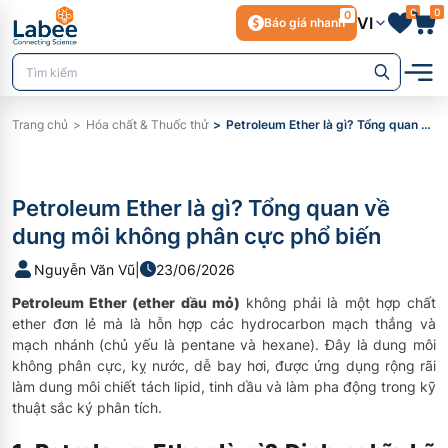
0
0
0
VI
Báo giá nhanh
Trang chủ
Hóa chất & Thuốc thử
Petroleum Ether là gì? Tổng quan về dung môi không phân cực phổ biến
Petroleum Ether là gì? Tổng quan về
dung môi không phân cực phổ biến
Nguyễn Văn Vũ
|
23/06/2026
Petroleum Ether (ether dầu mỏ)
không phải là một hợp chất
ether đơn lẻ mà là hỗn hợp các hydrocarbon mạch thẳng và
mạch nhánh (chủ yếu là pentane và hexane). Đây là dung môi
không phân cực, kỵ nước, dễ bay hơi, được ứng dụng rộng rãi
làm dung môi chiết tách lipid, tinh dầu và làm pha động trong kỹ
thuật sắc ký phân tích.