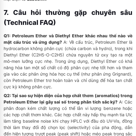
7. Câu hỏi thường gặp chuyên sâu
(Technical FAQ)
Q1: Petroleum Ether và Diethyl Ether khác nhau thế nào về
mặt cấu trúc và ứng dụng?
A: Về cấu trúc, Petroleum Ether là
hydrocarbon không phân cực (chứa carbon và hydro), trong khi
Diethyl Ether (C2H5-O-C2H5) chứa nguyên tử oxy tạo ra một
mô-men lưỡng cực nhẹ. Trong ứng dụng, Diethyl Ether có khả
năng hòa tan một số chất có độ phân cực nhẹ tốt hơn và tham
gia vào các phản ứng hóa học cụ thể (như phản ứng Grignard),
còn Petroleum Ether trơ hoàn toàn và chỉ dùng để hòa tan chất
cực kỳ không phân cực.
Q2: Tại sao sự hiện diện của hợp chất thơm (aromatics) trong
Petroleum Ether lại gây sai số trong phân tích sắc ký?
A: Các
phân đoạn kém chất lượng có thể lẫn vi lượng benzene hoặc
các hợp chất thơm khác. Các hợp chất này hấp thụ mạnh tia UV,
làm tăng baseline noise khi chạy HPLC với đầu dò UV-Vis, đồng
thời làm thay đổi độ chọn lọc (selectivity) của pha động, dẫn
đến hiện tượng trượt peak (peak shift) hoặc méo peak trong sắc