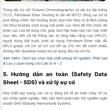
Trong sắc ký cột (Column Chromatography) và sắc ký lớp mỏng
(TLC), Petroleum Ether (thường là dải 40-60°C) đóng vai trò là
pha động chính. Nó thường được pha trộn theo tỷ lệ định lượng
với Ethyl Acetate (một dung môi phân cực hơn) để tinh chỉnh độ
phân cực của hệ dung môi, giúp tách lớp hoàn hảo các hợp chất
mục tiêu. Đối với hệ thống sắc ký lỏng hiệu năng cao (HPLC),
người dùng bắt buộc phải sử dụng Petroleum Ether cấp độ
HPLC-grade với chỉ số UV cut-off tại 210 nm để tránh nhiễu
đường nền (baseline noise) khi sử dụng đầu dò UV-Vis.
Xem thêm: Cách lựa chọn hóa chất phòng thí nghiệm: Phân loại
& Lưu ý quan trọng cho Lab từ A - Z
5. Hướng dẫn an toàn (Safety Data
Sheet - SDS) và xử lý sự cố
Hóa chất này mang các rủi ro đáng kể về an toàn cháy nổ và
sức khỏe nghề nghiệp. Việc vận hành phải tuân thủ nghiêm ngặt
chuẩn GHS (Globally Harmonized System).