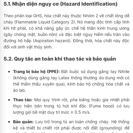
5.1. Nhận diện nguy cơ (Hazard Identification)
Theo phân loại GHS, hóa chất này thuộc Nhóm 2 về chất lỏng dễ
cháy (Flammable Liquid Category 2). Nó mang độc tính cấp tính
khi hít phải, có khả năng gây ức chế hệ thần kinh trung ương
(gây chóng mặt, buồn nôn) và đặc biệt nguy hiểm nếu tràn vào
đường hô hấp (Aspiration hazard). Đồng thời, hóa chất này độc
đối với sinh vật thủy sinh.
5.2. Quy tắc an toàn khi thao tác và bảo quản
Trang bị bảo hộ (PPE):
Bắt buộc sử dụng găng tay Nitrile
(không dùng găng tay Latex thông thường do dung môi có
thể thẩm thấu xuyên qua), kính bảo hộ chống hóa chất và
áo lab.
Thao tác:
Mọi quy trình rót, pha loãng hoặc gia nhiệt phải
thực hiện bên trong tủ hút khí độc (Fume hood) có lưu
lượng gió bề mặt duy trì mức ≥ 0.5 m/s.
Bảo quản:
Lưu trữ trong tủ an toàn chống cháy. Hệ thống
kệ và thiết bị chiết rót phải được nối đất (grounding) để