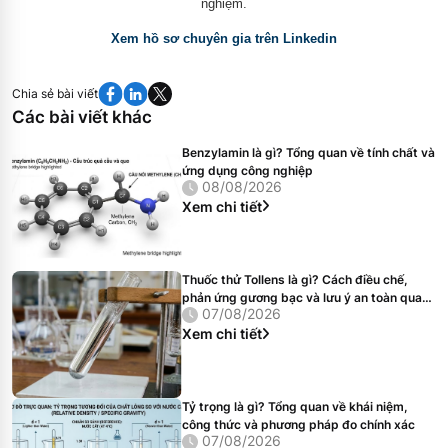
nghiệm.
Xem hồ sơ chuyên gia trên Linkedin
Chia sẻ bài viết
Các bài viết khác
Benzylamin là gì? Tổng quan về tính chất và
ứng dụng công nghiệp
08/08/2026
Xem chi tiết
Thuốc thử Tollens là gì? Cách điều chế,
phản ứng gương bạc và lưu ý an toàn quan
07/08/2026
trọng
Xem chi tiết
Tỷ trọng là gì? Tổng quan về khái niệm,
công thức và phương pháp đo chính xác
07/08/2026