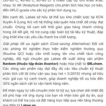
(30-60°C, 40-60°C, 60-80°C) ở nhiều cấp độ tinh khiết khác
nhau: từ AR (Analytical Reagent) cho phân tích hóa học cơ bản,
đến HPLC-grade cho sắc ký phân tích dụng cụ.
Bên cạnh đó, Labee sở hữu lợi thế lưu kho chiến lược tại KCN
Xuyên Á (Long An) với hệ thống bảo quản hóa chất dễ cháy đạt
chuẩn. Chúng tôi cam kết thời gian giao hàng nhanh chóng
trong 24-48 giờ, hỗ trợ cung cấp toàn bộ tài liệu kỹ thuật, đáp
ứng khắt khe các yêu cầu thanh tra chất lượng.
Giải pháp tối ưu ngân sách (Cost-saving Alternative):
Đối với
các phòng thí nghiệm thực hiện kiểm nghiệm thường quy
(Routine QC) hoặc cần khối lượng lớn cho chiết tách công
nghiệp, đội ngũ chuyên gia Labee đề xuất dòng sản phẩm
Rankem (thuộc tập đoàn Avantor)
hoặc hóa chất từ
SRLchem
.
Các dòng sản phẩm này đạt đầy đủ các tiêu chuẩn kỹ thuật
phân tích cốt lõi (như cặn sau bay hơi < 0.001%) nhưng sở hữu
mức giá cực kỳ cạnh tranh, giúp doanh nghiệp tối ưu hóa đến
30% ngân sách vật tư vận hành hàng năm.
Để nhận ngay tư vấn chuyên môn từ kỹ sư, lựa chọn dải nhiệt độ
sôi phù hợp với ứng dụng của bạn và nhận báo giá dự án, quý
khách có thể tra cứu và đặt hàng trực tiếp qua nền tảng thương
mại điện tử
Labee.vn
.