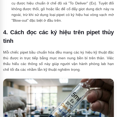
cụ được hiệu chuẩn ở chế độ xả "To Deliver" (Ex). Tuyệt đối
không được thổi, gõ hoặc lắc để cố đẩy giọt dung dịch này ra
ngoài, trừ khi sử dụng loại pipet có ký hiệu hai vòng vạch mờ
"Blow-out" đặc biệt ở đầu trên.
4. Cách đọc các ký hiệu trên pipet thủy
tinh
Mỗi chiếc pipet bầu chuẩn hóa đều mang các ký hiệu kỹ thuật đặc
thù được in trực tiếp bằng mực men nung bền bỉ trên thân. Việc
thấu hiểu các thông số này giúp người vận hành phòng lab hạn
chế tối đa các nhầm lẫn kỹ thuật nghiêm trọng.