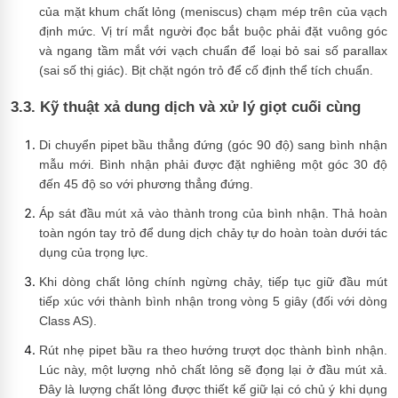
của mặt khum chất lỏng (meniscus) chạm mép trên của vạch
định mức. Vị trí mắt người đọc bắt buộc phải đặt vuông góc
và ngang tầm mắt với vạch chuẩn để loại bỏ sai số parallax
(sai số thị giác). Bịt chặt ngón trỏ để cố định thể tích chuẩn.
3.3. Kỹ thuật xả dung dịch và xử lý giọt cuối cùng
Di chuyển pipet bầu thẳng đứng (góc 90 độ) sang bình nhận
mẫu mới. Bình nhận phải được đặt nghiêng một góc 30 độ
đến 45 độ so với phương thẳng đứng.
Áp sát đầu mút xả vào thành trong của bình nhận. Thả hoàn
toàn ngón tay trỏ để dung dịch chảy tự do hoàn toàn dưới tác
dụng của trọng lực.
Khi dòng chất lỏng chính ngừng chảy, tiếp tục giữ đầu mút
tiếp xúc với thành bình nhận trong vòng 5 giây (đối với dòng
Class AS).
Rút nhẹ pipet bầu ra theo hướng trượt dọc thành bình nhận.
Lúc này, một lượng nhỏ chất lỏng sẽ đọng lại ở đầu mút xả.
Đây là lượng chất lỏng được thiết kế giữ lại có chủ ý khi dụng