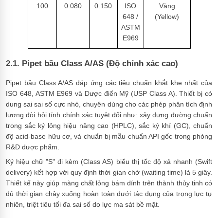
100
0.080
0.150
ISO
Vàng
648 /
(Yellow)
ASTM
E969
2.1. Pipet bầu Class A/AS (Độ chính xác cao)
Pipet bầu Class A/AS đáp ứng các tiêu chuẩn khắt khe nhất của
ISO 648, ASTM E969 và Dược điển Mỹ (USP Class A). Thiết bị có
dung sai sai số cực nhỏ, chuyên dùng cho các phép phân tích định
lượng đòi hỏi tính chính xác tuyệt đối như: xây dựng đường chuẩn
trong sắc ký lỏng hiệu năng cao (HPLC), sắc ký khí (GC), chuẩn
độ acid-base hữu cơ, và chuẩn bị mẫu chuẩn API gốc trong phòng
R&D dược phẩm.
Ký hiệu chữ "S" đi kèm (Class AS) biểu thị tốc độ xả nhanh (Swift
delivery) kết hợp với quy định thời gian chờ (waiting time) là 5 giây.
Thiết kế này giúp màng chất lỏng bám dính trên thành thủy tinh có
đủ thời gian chảy xuống hoàn toàn dưới tác dụng của trọng lực tự
nhiên, triệt tiêu tối đa sai số do lực ma sát bề mặt.