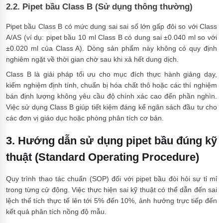
2.2. Pipet bầu Class B (Sử dụng thông thường)
Pipet bầu Class B có mức dung sai sai số lớn gấp đôi so với Class
A/AS (ví dụ: pipet bầu 10 ml Class B có dung sai ±0.040 ml so với
±0.020 ml của Class A). Dòng sản phẩm này không có quy định
nghiêm ngặt về thời gian chờ sau khi xả hết dung dịch.
Class B là giải pháp tối ưu cho mục đích thực hành giảng dạy,
kiểm nghiệm định tính, chuẩn bị hóa chất thô hoặc các thí nghiệm
bán định lượng không yêu cầu độ chính xác cao đến phần nghìn.
Việc sử dụng Class B giúp tiết kiệm đáng kể ngân sách đầu tư cho
các đơn vị giáo dục hoặc phòng phân tích cơ bản.
3. Hướng dẫn sử dụng pipet bầu đúng kỹ
thuật (Standard Operating Procedure)
Quy trình thao tác chuẩn (SOP) đối với pipet bầu đòi hỏi sự tỉ mỉ
trong từng cử động. Việc thực hiện sai kỹ thuật có thể dẫn đến sai
lệch thể tích thực tế lên tới 5% đến 10%, ảnh hưởng trực tiếp đến
kết quả phân tích nồng độ mẫu.