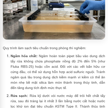
Quy trình làm sạch tiêu chuẩn trong phòng thí nghiệm:
Ngâm hóa chất:
Ngâm hoàn toàn pipet bầu vào dung dịch
tẩy rửa không chứa phosphate nồng độ 2% đến 5% (như
Fluka RBS-25) hoặc cồn acid. Đối với các vết bẩn hữu cơ
cứng đầu, có thể sử dụng hỗn hợp acid sulfuric nguội. Tránh
ngâm quá lâu trong dung dịch kiềm mạnh vì kiềm có thể ăn
mòn nhẹ bề mặt silica làm mòn thành trong thủy tinh, dẫn
đến tăng dung tích định mức thực tế.
Rửa sạch:
Rửa kỹ dưới vòi nước máy để trôi hết chất tẩy
rửa, sau đó tráng lại ít nhất 3 lần bằng nước cất hoặc nước
lọc khử ion đạt tiêu chuẩn ASTM Type II. Thành thủy tinh