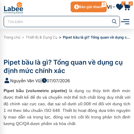
0
0
0
VI
Báo giá nhanh
Trang chủ
Thiết Bị & Dụng Cụ
Pipet bầu là gì? Tổng quan về dụng cụ định mức chính xác
Pipet bầu là gì? Tổng quan về dụng cụ
định mức chính xác
Nguyễn Văn Vũ
|
07/07/2026
Pipet bầu (volumetric pipette)
là dụng cụ thủy tinh định mức
được thiết kế để đo và chuyển một thể tích chất lỏng duy nhất với
độ chính xác cực cao, đạt sai số dưới ±0.008 ml đối với dung tích
1 ml theo tiêu chuẩn ISO 648. Thiết bị hoạt động dựa trên nguyên
lý mao dẫn và trọng lực, đóng vai trò cốt lõi trong phân tích định
lượng QC/QA dược phẩm và hóa chất.