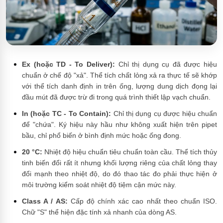
Ex (hoặc TD - To Deliver):
Chỉ thị dụng cụ đã được hiệu
chuẩn ở chế độ "xả". Thể tích chất lỏng xả ra thực tế sẽ khớp
với thể tích danh định in trên ống, lượng dung dịch đọng lại
đầu mút đã được trừ đi trong quá trình thiết lập vạch chuẩn.
In (hoặc TC - To Contain):
Chỉ thị dụng cụ được hiệu chuẩn
để "chứa". Ký hiệu này hầu như không xuất hiện trên pipet
bầu, chỉ phổ biến ở bình định mức hoặc ống đong.
20 °C:
Nhiệt độ hiệu chuẩn tiêu chuẩn toàn cầu. Thể tích thủy
tinh biến đổi rất ít nhưng khối lượng riêng của chất lỏng thay
đổi mạnh theo nhiệt độ, do đó thao tác đo phải thực hiện ở
môi trường kiểm soát nhiệt độ tiệm cận mức này.
Class A / AS:
Cấp độ chính xác cao nhất theo chuẩn ISO.
Chữ "S" thể hiện đặc tính xả nhanh của dòng AS.