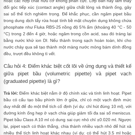
hoặc các hợp chất hữu cơ không phân cực. Lớp bẩn này làm thay
đổi góc tiếp xúc (contact angle) giữa chất lỏng và thành ống, gây
sai số thể tích nghiêm trọng. Để khắc phục, cần ngâm pipet bầu
trong dung dịch tẩy rửa hoạt tính bề mặt chuyên dụng không chứa
phosphate như Fluka RBS-25 nồng độ 5% ấm (khoảng 40 °C - 50
°C) trong 2 đến 4 giờ, hoặc ngâm trong cồn acid, sau đó tráng lại
bằng nước khử ion DI. Nếu thành trong sạch hoàn toàn, khi cho
nước chảy qua sẽ tạo thành một màng nước mỏng bám dính đồng
đều, trượt đều không tì vết.
Câu hỏi 4: Điểm khác biệt cốt lõi về ứng dụng và thiết kế
giữa pipet bầu (volumetric pipette) và pipet vạch
(graduated pipette) là gì?
Trả lời:
Điểm khác biệt nằm ở độ chính xác và tính linh hoạt. Pipet
bầu có cấu tạo bầu phình lớn ở giữa, chỉ có một vạch định mức
duy nhất để đo một thể tích cố định (ví dụ: chỉ hút đúng 10 ml), với
đường kính ống hẹp ở vạch chia giúp giảm tối đa sai số meniscus.
Pipet bầu Class A 10 ml có dung sai cực nhỏ chỉ ±0.020 ml. Ngược
lại, pipet vạch có thân thẳng, chia thành nhiều vạch nhỏ để hút xả
nhiều thể tích linh hoạt khác nhau (ví dụ: có thể hút 3.5 ml hoặc