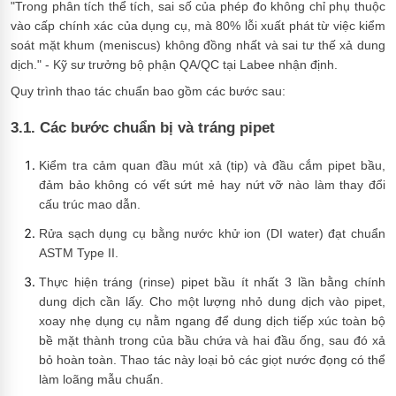
"Trong phân tích thể tích, sai số của phép đo không chỉ phụ thuộc
vào cấp chính xác của dụng cụ, mà 80% lỗi xuất phát từ việc kiểm
soát mặt khum (meniscus) không đồng nhất và sai tư thế xả dung
dịch." - Kỹ sư trưởng bộ phận QA/QC tại Labee nhận định.
Quy trình thao tác chuẩn bao gồm các bước sau:
3.1. Các bước chuẩn bị và tráng pipet
Kiểm tra cảm quan đầu mút xả (tip) và đầu cắm pipet bầu,
đảm bảo không có vết sứt mẻ hay nứt vỡ nào làm thay đổi
cấu trúc mao dẫn.
Rửa sạch dụng cụ bằng nước khử ion (DI water) đạt chuẩn
ASTM Type II.
Thực hiện tráng (rinse) pipet bầu ít nhất 3 lần bằng chính
dung dịch cần lấy. Cho một lượng nhỏ dung dịch vào pipet,
xoay nhẹ dụng cụ nằm ngang để dung dịch tiếp xúc toàn bộ
bề mặt thành trong của bầu chứa và hai đầu ống, sau đó xả
bỏ hoàn toàn. Thao tác này loại bỏ các giọt nước đọng có thể
làm loãng mẫu chuẩn.