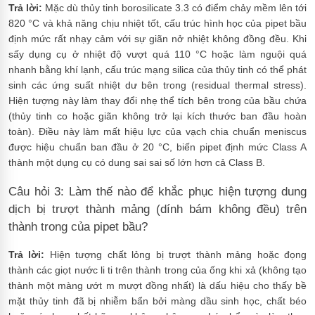
Trả lời:
Mặc dù thủy tinh borosilicate 3.3 có điểm chảy mềm lên tới
820 °C và khả năng chịu nhiệt tốt, cấu trúc hình học của pipet bầu
định mức rất nhạy cảm với sự giãn nở nhiệt không đồng đều. Khi
sấy dụng cụ ở nhiệt độ vượt quá 110 °C hoặc làm nguội quá
nhanh bằng khí lạnh, cấu trúc mạng silica của thủy tinh có thể phát
sinh các ứng suất nhiệt dư bên trong (residual thermal stress).
Hiện tượng này làm thay đổi nhẹ thể tích bên trong của bầu chứa
(thủy tinh co hoặc giãn không trở lại kích thước ban đầu hoàn
toàn). Điều này làm mất hiệu lực của vạch chia chuẩn meniscus
được hiệu chuẩn ban đầu ở 20 °C, biến pipet định mức Class A
thành một dụng cụ có dung sai sai số lớn hơn cả Class B.
Câu hỏi 3: Làm thế nào để khắc phục hiện tượng dung
dịch bị trượt thành mảng (dính bám không đều) trên
thành trong của pipet bầu?
Trả lời:
Hiện tượng chất lỏng bị trượt thành mảng hoặc đọng
thành các giọt nước li ti trên thành trong của ống khi xả (không tạo
thành một màng ướt m mượt đồng nhất) là dấu hiệu cho thấy bề
mặt thủy tinh đã bị nhiễm bẩn bởi màng dầu sinh học, chất béo