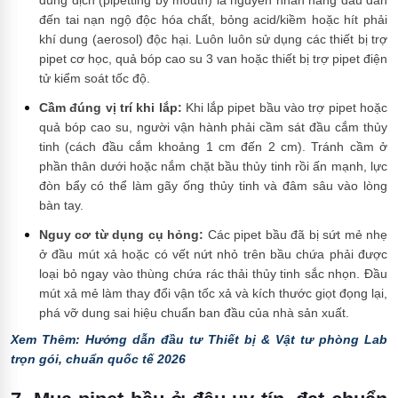
đến tai nạn ngộ độc hóa chất, bỏng acid/kiềm hoặc hít phải
khí dung (aerosol) độc hại. Luôn luôn sử dụng các thiết bị trợ
pipet cơ học, quả bóp cao su 3 van hoặc thiết bị trợ pipet điện
tử kiểm soát tốc độ.
Cầm đúng vị trí khi lắp:
Khi lắp pipet bầu vào trợ pipet hoặc
quả bóp cao su, người vận hành phải cầm sát đầu cắm thủy
tinh (cách đầu cắm khoảng 1 cm đến 2 cm). Tránh cầm ở
phần thân dưới hoặc nắm chặt bầu thủy tinh rồi ấn mạnh, lực
đòn bẩy có thể làm gãy ống thủy tinh và đâm sâu vào lòng
bàn tay.
Nguy cơ từ dụng cụ hỏng:
Các pipet bầu đã bị sứt mẻ nhẹ
ở đầu mút xả hoặc có vết nứt nhỏ trên bầu chứa phải được
loại bỏ ngay vào thùng chứa rác thải thủy tinh sắc nhọn. Đầu
mút xả mẻ làm thay đổi vận tốc xả và kích thước giọt đọng lại,
phá vỡ dung sai hiệu chuẩn ban đầu của nhà sản xuất.
Xem Thêm: Hướng dẫn đầu tư Thiết bị & Vật tư phòng Lab
trọn gói, chuẩn quốc tế 2026