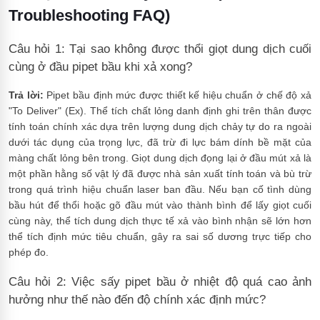
Troubleshooting FAQ)
Câu hỏi 1: Tại sao không được thổi giọt dung dịch cuối
cùng ở đầu pipet bầu khi xả xong?
Trả lời:
Pipet bầu định mức được thiết kế hiệu chuẩn ở chế độ xả
"To Deliver" (Ex). Thể tích chất lỏng danh định ghi trên thân được
tính toán chính xác dựa trên lượng dung dịch chảy tự do ra ngoài
dưới tác dụng của trọng lực, đã trừ đi lực bám dính bề mặt của
màng chất lỏng bên trong. Giọt dung dịch đọng lại ở đầu mút xả là
một phần hằng số vật lý đã được nhà sản xuất tính toán và bù trừ
trong quá trình hiệu chuẩn laser ban đầu. Nếu bạn cố tình dùng
bầu hút để thổi hoặc gõ đầu mút vào thành bình để lấy giọt cuối
cùng này, thể tích dung dịch thực tế xả vào bình nhận sẽ lớn hơn
thể tích định mức tiêu chuẩn, gây ra sai số dương trực tiếp cho
phép đo.
Câu hỏi 2: Việc sấy pipet bầu ở nhiệt độ quá cao ảnh
hưởng như thế nào đến độ chính xác định mức?