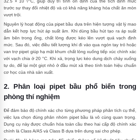
32.5 × 10⁻⁷/°C, giúp duy trì tính ổn định của thể tích định mức
trước sự thay đổi nhiệt độ và có khả năng kháng hóa chất ăn mòn
vượt trội.
Nguyên lý hoạt động của pipet bầu dựa trên hiện tượng vật lý mao
dẫn kết hợp lực hút áp suất âm. Khi dùng bầu hút tạo ra áp suất
âm bên trong ống, chất lỏng được kéo lên vượt quá vạch định
mức. Sau đó, việc điều tiết lượng khí đi vào qua ngón tay trỏ hoặc
van trợ pipet giúp hạ mặt khum chất lỏng xuống tiếp xúc chính xác
với vạch chia ở 20 °C. Khi xả, trọng lực kéo dung dịch chảy xuống
tự do, để lại một giọt nhỏ ở đầu mút xả theo tính toán hiệu chuẩn
cơ học của nhà sản xuất.
2. Phân loại pipet bầu phổ biến trong
phòng thí nghiệm
Để đảm bảo độ chính xác cho từng phương pháp phân tích cụ thể,
việc lựa chọn đúng phân nhóm pipet bầu là vô cùng quan trọng.
Dụng cụ này được chuẩn hóa toàn cầu theo hai cấp độ chính xác
chính là Class A/AS và Class B dựa trên dung sai cho phép.