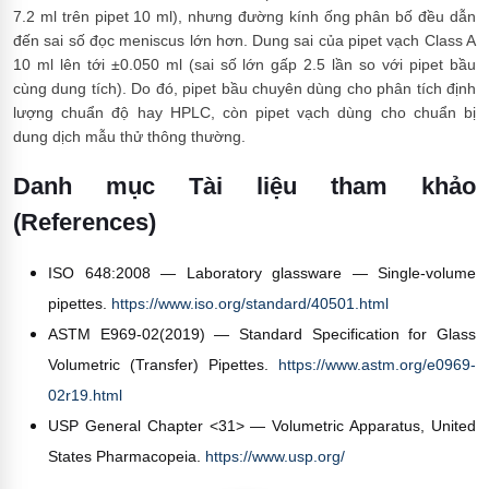
7.2 ml trên pipet 10 ml), nhưng đường kính ống phân bố đều dẫn
đến sai số đọc meniscus lớn hơn. Dung sai của pipet vạch Class A
10 ml lên tới ±0.050 ml (sai số lớn gấp 2.5 lần so với pipet bầu
cùng dung tích). Do đó, pipet bầu chuyên dùng cho phân tích định
lượng chuẩn độ hay HPLC, còn pipet vạch dùng cho chuẩn bị
dung dịch mẫu thử thông thường.
Danh mục Tài liệu tham khảo
(References)
ISO 648:2008 — Laboratory glassware — Single-volume
pipettes.
https://www.iso.org/standard/40501.html
ASTM E969-02(2019) — Standard Specification for Glass
Volumetric (Transfer) Pipettes.
https://www.astm.org/e0969-
02r19.html
USP General Chapter <31> — Volumetric Apparatus, United
States Pharmacopeia.
https://www.usp.org/