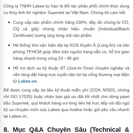
Công ty TNHH Labee tự hào là đối tác phân phối chính thức dụng
cụ thủy tinh thí nghiệm Supertek tại Việt Nam. Chúng tôi cam kết:
Cung cấp sản phẩm chính hãng 100%, đầy đủ chứng từ CO,
CQ và giấy chứng nhận hiệu chuẩn (Individual/Batch
Certificate) tương ứng từng mã sản phẩm.
Hệ thống kho vận hiện đại tại KCN Xuyên Á (Long An) và văn
phòng TP.HCM giúp đảm bảo nguồn hàng sẵn có, hỗ trợ giao
hàng nhanh trong vòng 24 - 48 giờ.
Hỗ trợ dịch vụ kỹ thuật JIT (Just-In-Time) chuyên nghiệp và
nền tảng đặt hàng trực tuyến tiện lợi tại cổng thương mại điện
tử
Labee.vn
.
Để được cung cấp tài liệu kỹ thuật miễn phí (COA, MSDS, chứng
chỉ ISO 17025) hoặc nhận báo giá ưu đãi tốt nhất cho dòng pipet
bầu Supertek, quý khách hàng vui lòng liên hệ trực tiếp với đội ngũ
kỹ sư chuyên môn của Labee qua hotline hoặc gửi yêu cầu nhanh
tại Labee.vn.
8. Mục Q&A Chuyên Sâu (Technical &