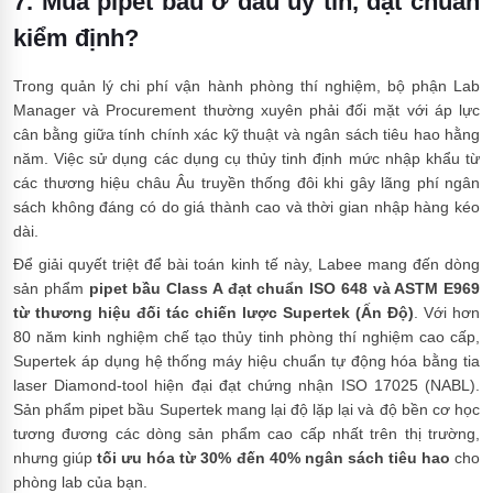
7. Mua pipet bầu ở đâu uy tín, đạt chuẩn
kiểm định?
Trong quản lý chi phí vận hành phòng thí nghiệm, bộ phận Lab
Manager và Procurement thường xuyên phải đối mặt với áp lực
cân bằng giữa tính chính xác kỹ thuật và ngân sách tiêu hao hằng
năm. Việc sử dụng các dụng cụ thủy tinh định mức nhập khẩu từ
các thương hiệu châu Âu truyền thống đôi khi gây lãng phí ngân
sách không đáng có do giá thành cao và thời gian nhập hàng kéo
dài.
Để giải quyết triệt để bài toán kinh tế này, Labee mang đến dòng
sản phẩm
pipet bầu Class A đạt chuẩn ISO 648 và ASTM E969
từ thương hiệu đối tác chiến lược Supertek (Ấn Độ)
. Với hơn
80 năm kinh nghiệm chế tạo thủy tinh phòng thí nghiệm cao cấp,
Supertek áp dụng hệ thống máy hiệu chuẩn tự động hóa bằng tia
laser Diamond-tool hiện đại đạt chứng nhận ISO 17025 (NABL).
Sản phẩm pipet bầu Supertek mang lại độ lặp lại và độ bền cơ học
tương đương các dòng sản phẩm cao cấp nhất trên thị trường,
nhưng giúp
tối ưu hóa từ 30% đến 40% ngân sách tiêu hao
cho
phòng lab của bạn.