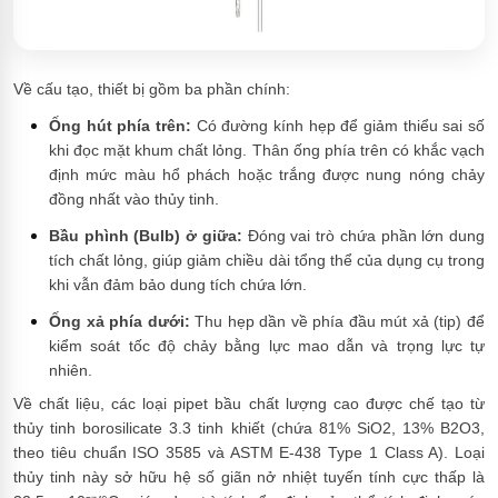
Về cấu tạo, thiết bị gồm ba phần chính:
Ống hút phía trên:
Có đường kính hẹp để giảm thiểu sai số
khi đọc mặt khum chất lỏng. Thân ống phía trên có khắc vạch
định mức màu hổ phách hoặc trắng được nung nóng chảy
đồng nhất vào thủy tinh.
Bầu phình (Bulb) ở giữa:
Đóng vai trò chứa phần lớn dung
tích chất lỏng, giúp giảm chiều dài tổng thể của dụng cụ trong
khi vẫn đảm bảo dung tích chứa lớn.
Ống xả phía dưới:
Thu hẹp dần về phía đầu mút xả (tip) để
kiểm soát tốc độ chảy bằng lực mao dẫn và trọng lực tự
nhiên.
Về chất liệu, các loại pipet bầu chất lượng cao được chế tạo từ
thủy tinh borosilicate 3.3 tinh khiết (chứa 81% SiO2, 13% B2O3,
theo tiêu chuẩn ISO 3585 và ASTM E-438 Type 1 Class A). Loại
thủy tinh này sở hữu hệ số giãn nở nhiệt tuyến tính cực thấp là