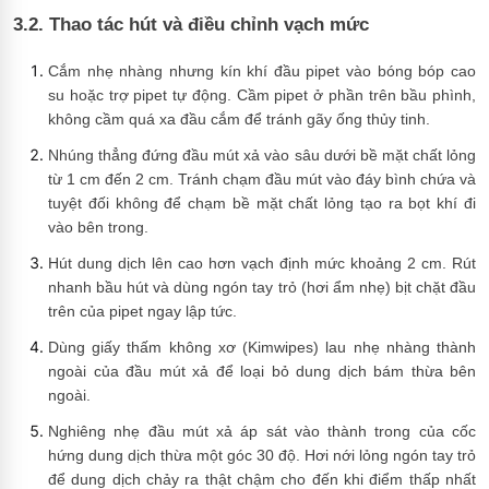
3.2. Thao tác hút và điều chỉnh vạch mức
Cắm nhẹ nhàng nhưng kín khí đầu pipet vào bóng bóp cao
su hoặc trợ pipet tự động. Cầm pipet ở phần trên bầu phình,
không cầm quá xa đầu cắm để tránh gãy ống thủy tinh.
Nhúng thẳng đứng đầu mút xả vào sâu dưới bề mặt chất lỏng
từ 1 cm đến 2 cm. Tránh chạm đầu mút vào đáy bình chứa và
tuyệt đối không để chạm bề mặt chất lỏng tạo ra bọt khí đi
vào bên trong.
Hút dung dịch lên cao hơn vạch định mức khoảng 2 cm. Rút
nhanh bầu hút và dùng ngón tay trỏ (hơi ẩm nhẹ) bịt chặt đầu
trên của pipet ngay lập tức.
Dùng giấy thấm không xơ (Kimwipes) lau nhẹ nhàng thành
ngoài của đầu mút xả để loại bỏ dung dịch bám thừa bên
ngoài.
Nghiêng nhẹ đầu mút xả áp sát vào thành trong của cốc
hứng dung dịch thừa một góc 30 độ. Hơi nới lỏng ngón tay trỏ
để dung dịch chảy ra thật chậm cho đến khi điểm thấp nhất