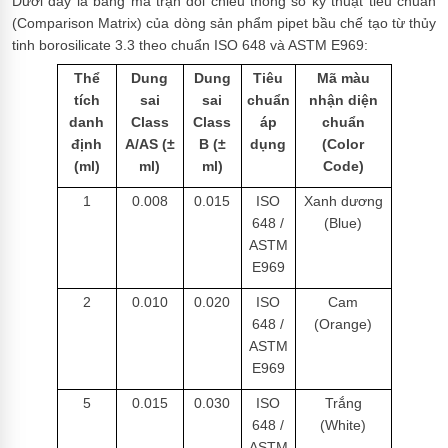
Dưới đây là bảng ma trận đối chiếu thông số kỹ thuật tiêu chuẩn
(Comparison Matrix) của dòng sản phẩm pipet bầu chế tạo từ thủy
tinh borosilicate 3.3 theo chuẩn ISO 648 và ASTM E969:
Thể
Dung
Dung
Tiêu
Mã màu
tích
sai
sai
chuẩn
nhận diện
danh
Class
Class
áp
chuẩn
định
A/AS (±
B (±
dụng
(Color
(ml)
ml)
ml)
Code)
1
0.008
0.015
ISO
Xanh dương
648 /
(Blue)
ASTM
E969
2
0.010
0.020
ISO
Cam
648 /
(Orange)
ASTM
E969
5
0.015
0.030
ISO
Trắng
648 /
(White)
ASTM