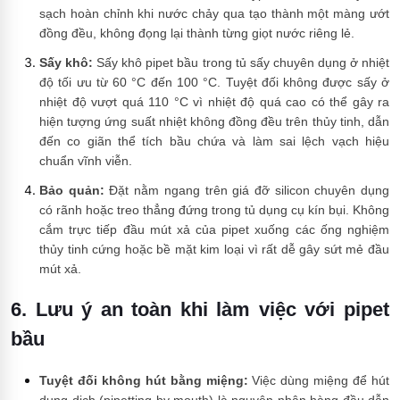
sạch hoàn chỉnh khi nước chảy qua tạo thành một màng ướt
đồng đều, không đọng lại thành từng giọt nước riêng lẻ.
Sấy khô:
Sấy khô pipet bầu trong tủ sấy chuyên dụng ở nhiệt
độ tối ưu từ 60 °C đến 100 °C. Tuyệt đối không được sấy ở
nhiệt độ vượt quá 110 °C vì nhiệt độ quá cao có thể gây ra
hiện tượng ứng suất nhiệt không đồng đều trên thủy tinh, dẫn
đến co giãn thể tích bầu chứa và làm sai lệch vạch hiệu
chuẩn vĩnh viễn.
Bảo quản:
Đặt nằm ngang trên giá đỡ silicon chuyên dụng
có rãnh hoặc treo thẳng đứng trong tủ dụng cụ kín bụi. Không
cắm trực tiếp đầu mút xả của pipet xuống các ống nghiệm
thủy tinh cứng hoặc bề mặt kim loại vì rất dễ gây sứt mẻ đầu
mút xả.
6. Lưu ý an toàn khi làm việc với pipet
bầu
Tuyệt đối không hút bằng miệng:
Việc dùng miệng để hút
dung dịch (pipetting by mouth) là nguyên nhân hàng đầu dẫn