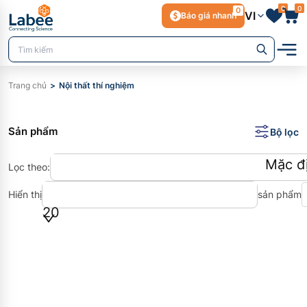
0
0
0
VI
Báo giá nhanh
Trang chủ
Nội thất thí nghiệm
Sản phẩm
Bộ lọc
Mặc đ
Lọc theo
:
Hiển thị
sản phẩm
20