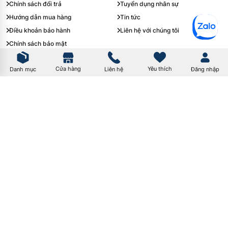
Chính sách đổi trả
Tuyển dụng nhân sự
Hướng dẫn mua hàng
Tin tức
Điều khoản bảo hành
Liên hệ với chúng tôi
Chính sách bảo mật
Dịch vụ kỹ thuật
Yêu thích
Cửa hàng
Danh mục
Liên hệ
Đăng nhập
Điều kiện giao dịch chung
Điều khoản thanh toán
Chính sách giao hàng
Ưu đãi khách hàng
Khuyến mãi
Đăng ký nhận tin