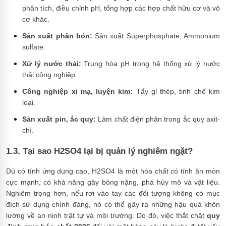
phân tích, điều chỉnh pH, tổng hợp các hợp chất hữu cơ và vô
cơ khác.
Sản xuất phân bón:
Sản xuất Superphosphate, Ammonium
sulfate.
Xử lý nước thải:
Trung hòa pH trong hệ thống xử lý nước
thải công nghiệp.
Công nghiệp xi mạ, luyện kim:
Tẩy gỉ thép, tinh chế kim
loại.
Sản xuất pin, ắc quy:
Làm chất điện phân trong ắc quy axit-
chì.
1.3. Tại sao H2SO4 lại bị quản lý nghiêm ngặt?
Dù có tính ứng dụng cao, H2SO4 là một hóa chất có tính ăn mòn
cực mạnh, có khả năng gây bỏng nặng, phá hủy mô và vật liệu.
Nghiêm trọng hơn, nếu rơi vào tay các đối tượng không có mục
đích sử dụng chính đáng, nó có thể gây ra những hậu quả khôn
lường về an ninh trật tự và môi trường. Do đó, việc thắt chặt
quy