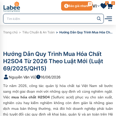
0
0
0
VI
Báo giá nhanh
Trang chủ
Tiêu Chuẩn & An Toàn
Hướng Dẫn Quy Trình Mua Hóa Chất H2SO4 Từ 2026 Theo Luật Mới (Luật 69/2025/QH15)
Hướng Dẫn Quy Trình Mua Hóa Chất
H2SO4 Từ 2026 Theo Luật Mới (Luật
69/2025/QH15)
Nguyễn Văn Vũ
|
16/06/2026
Từ năm 2026, công tác quản lý hóa chất tại Việt Nam sẽ bước
sang một giai đoạn mới với những quy định vô cùng nghiêm ngặt.
Việc
mua hóa chất H2SO4
(Sulfuric acid) phục vụ cho sản xuất,
nghiên cứu hay kiểm nghiệm không còn đơn giản là những giao
dịch mua bán thông thường, mà đòi hỏi doanh nghiệp phải tuân
thủ tuyệt đối các quy định về khai báo, quản lý và an toàn trên Hệ