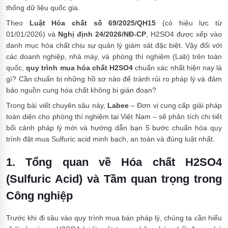
thống dữ liệu quốc gia.
Theo
Luật Hóa chất số 69/2025/QH15
(có hiệu lực từ
01/01/2026) và
Nghị định 24/2026/NĐ-CP
, H2SO4 được xếp vào
danh mục hóa chất chịu sự quản lý giám sát đặc biệt. Vậy đối với
các doanh nghiệp, nhà máy, và phòng thí nghiệm (Lab) trên toàn
quốc,
quy trình mua hóa chất H2SO4
chuẩn xác nhất hiện nay là
gì? Cần chuẩn bị những hồ sơ nào để tránh rủi ro pháp lý và đảm
bảo nguồn cung hóa chất không bị gián đoạn?
Trong bài viết chuyên sâu này,
Labee
– Đơn vị cung cấp giải pháp
toàn diện cho phòng thí nghiệm tại Việt Nam – sẽ phân tích chi tiết
bối cảnh pháp lý mới và hướng dẫn bạn 5 bước chuẩn hóa quy
trình đặt mua Sulfuric acid minh bạch, an toàn và đúng luật nhất.
1. Tổng quan về Hóa chất H2SO4
(Sulfuric Acid) và Tầm quan trọng trong
Công nghiệp
Trước khi đi sâu vào quy trình mua bán pháp lý, chúng ta cần hiểu