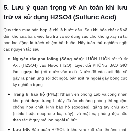
5. Lưu ý quan trọng về An toàn khi lưu
trữ và sử dụng H2SO4 (Sulfuric Acid)
Quy trình mua bán hợp lệ chỉ là bước đầu. Sau khi hóa chất đã về
đến kho của bạn, việc lưu trữ và sử dụng sao cho không xảy ra tai
nạn lao động là trách nhiệm bắt buộc. Hãy tuân thủ nghiêm ngặt
các nguyên tắc sau:
Nguyên tắc pha loãng (Sống còn):
LUÔN LUÔN rót từ từ
Axit (H2SO4) vào Nước (H2O), tuyệt đối KHÔNG BAO GIỜ
làm ngược lại (rót nước vào axit). Nước đổ vào axit đặc sẽ
gây ra phản ứng sôi đột ngột, bắn axit ra ngoài gây bỏng cực
kỳ nghiêm trọng.
Trang bị bảo hộ (PPE):
Nhân viên phòng Lab và công nhân
kho phải được trang bị đầy đủ áo choàng phòng thí nghiệm
chống hóa chất, kính bảo hộ (goggles), găng tay chịu axit
(nitrile hoặc neoprene loại dày), và mặt nạ phòng độc nếu
thao tác ở quy mô lớn ngoài tủ hút.
Lưu trữ:
Bảo quản H2SO4 ở khu vực khô ráo, thoáng mát,