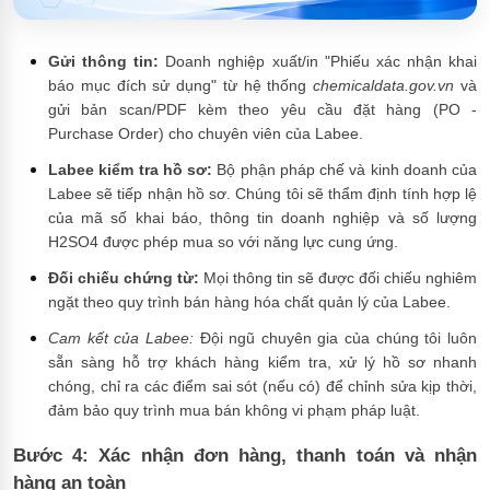
Gửi thông tin:
Doanh nghiệp xuất/in "Phiếu xác nhận khai
báo mục đích sử dụng" từ hệ thống
chemicaldata.gov.vn
và
gửi bản scan/PDF kèm theo yêu cầu đặt hàng (PO -
Purchase Order) cho chuyên viên của Labee.
Labee kiểm tra hồ sơ:
Bộ phận pháp chế và kinh doanh của
Labee sẽ tiếp nhận hồ sơ. Chúng tôi sẽ thẩm định tính hợp lệ
của mã số khai báo, thông tin doanh nghiệp và số lượng
H2SO4 được phép mua so với năng lực cung ứng.
Đối chiếu chứng từ:
Mọi thông tin sẽ được đối chiếu nghiêm
ngặt theo quy trình bán hàng hóa chất quản lý của Labee.
Cam kết của Labee:
Đội ngũ chuyên gia của chúng tôi luôn
sẵn sàng hỗ trợ khách hàng kiểm tra, xử lý hồ sơ nhanh
chóng, chỉ ra các điểm sai sót (nếu có) để chỉnh sửa kịp thời,
đảm bảo quy trình mua bán không vi phạm pháp luật.
Bước 4: Xác nhận đơn hàng, thanh toán và nhận
hàng an toàn