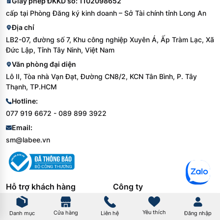
Giấy phép ĐKKD số: 1102098652
cấp tại Phòng Đăng ký kinh doanh – Sở Tài chính tỉnh Long An
Địa chỉ
LB2-07, đường số 7, Khu công nghiệp Xuyên Á, Ấp Tràm Lạc, Xã
Đức Lập, Tỉnh Tây Ninh, Việt Nam
Văn phòng đại diện
Lô II, Tòa nhà Vạn Đạt, Đường CN8/2, KCN Tân Bình, P. Tây
Thạnh, TP.HCM
Hotline:
077 919 6672 - 089 899 3922
Email:
sm@labee.vn
Hỗ trợ khách hàng
Công ty
Chính sách đổi trả
Tuyển dụng nhân sự
Hướng dẫn mua hàng
Tin tức
Yêu thích
Cửa hàng
Danh mục
Liên hệ
Đăng nhập