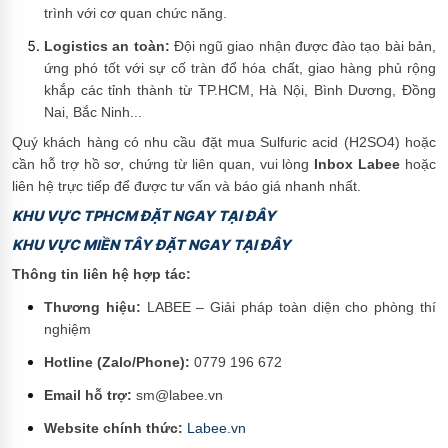
trình với cơ quan chức năng.
Logistics an toàn:
Đội ngũ giao nhận được đào tạo bài bản,
ứng phó tốt với sự cố tràn đổ hóa chất, giao hàng phủ rộng
khắp các tỉnh thành từ TP.HCM, Hà Nội, Bình Dương, Đồng
Nai, Bắc Ninh...
Quý khách hàng có nhu cầu đặt mua Sulfuric acid (H2SO4) hoặc
cần hỗ trợ hồ sơ, chứng từ liên quan, vui lòng
Inbox Labee
hoặc
liên hệ trực tiếp để được tư vấn và báo giá nhanh nhất.
KHU VỰC TPHCM ĐẶT NGAY TẠI ĐÂY
KHU VỰC MIỀN TÂY ĐẶT NGAY TẠI ĐÂY
Thông tin liên hệ hợp tác:
Thương hiệu:
LABEE – Giải pháp toàn diện cho phòng thí
nghiệm
Hotline (Zalo/Phone):
0779 196 672
Email hỗ trợ:
sm@labee.vn
Website chính thức:
Labee.vn