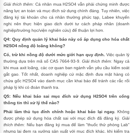
Giải thích thêm:
Cá nhân mua H2SO4 vẫn phải chứng minh được
năng lực an toàn và mục đích sử dụng chính đáng. Tuy nhiên, việc
đăng ký tài khoản cho cá nhân thường phức tạp, Labee khuyến
nghị nên thực hiện giao dịch dưới tư cách pháp nhân (doanh
nghiệp/trường học/viện nghiên cứu) để thuận lợi hơn.
Q4: Quy định quản lý khai báo này có áp dụng cho hóa chất
H2SO4 nồng độ loãng không?
Có, trừ khi nồng độ dưới mức giới hạn quy định.
Việc quản lý
thường dựa trên mã số CAS 7664-93-9.
Giải thích thêm:
Ngay cả
khi mua axit loãng, các cơ quan ban ngành vẫn yêu cầu kiểm soát
gắt gao. Tốt nhất, doanh nghiệp cứ mặc định đưa mặt hàng có
chứa gốc H2SO4 vào danh mục cần khai báo để tránh các rắc rối
pháp lý khi có đoàn thanh tra.
Q5: Nếu khai báo sai mục đích sử dụng H2SO4 trên cổng
thông tin thì xử lý thế nào?
Phải làm thủ tục đính chính hoặc khai báo lại ngay.
Không
được phép sử dụng hóa chất sai với mục đích đã đăng ký.
Giải
thích thêm:
Nếu bạn đăng ký mua để làm "thuốc thử phòng Lab"
nhưng lại đem ra xưởng sản xuất với mục đích khác, khi kiểm tra