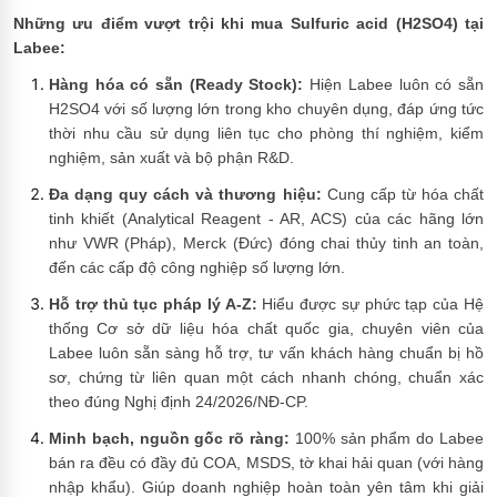
Những ưu điểm vượt trội khi mua Sulfuric acid (H2SO4) tại
Labee:
Hàng hóa có sẵn (Ready Stock):
Hiện Labee luôn có sẵn
H2SO4 với số lượng lớn trong kho chuyên dụng, đáp ứng tức
thời nhu cầu sử dụng liên tục cho phòng thí nghiệm, kiểm
nghiệm, sản xuất và bộ phận R&D.
Đa dạng quy cách và thương hiệu:
Cung cấp từ hóa chất
tinh khiết (Analytical Reagent - AR, ACS) của các hãng lớn
như VWR (Pháp), Merck (Đức) đóng chai thủy tinh an toàn,
đến các cấp độ công nghiệp số lượng lớn.
Hỗ trợ thủ tục pháp lý A-Z:
Hiểu được sự phức tạp của Hệ
thống Cơ sở dữ liệu hóa chất quốc gia, chuyên viên của
Labee luôn sẵn sàng hỗ trợ, tư vấn khách hàng chuẩn bị hồ
sơ, chứng từ liên quan một cách nhanh chóng, chuẩn xác
theo đúng Nghị định 24/2026/NĐ-CP.
Minh bạch, nguồn gốc rõ ràng:
100% sản phẩm do Labee
bán ra đều có đầy đủ COA, MSDS, tờ khai hải quan (với hàng
nhập khẩu). Giúp doanh nghiệp hoàn toàn yên tâm khi giải