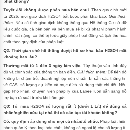
phạt không?
Tuyệt đối không được phép mua bán chui.
Theo quy định mới
từ 2026, mọi giao dịch H2SO4 bắt buộc phải khai báo.
Giải thích
thêm:
Nếu cố tình giao dịch không thông qua Hệ thống Cơ sở dữ
liệu quốc gia, cả bên bán và bên mua sẽ bị xử phạt vi phạm hành
chính rất nặng, có thể bị tước giấy phép hoạt động và tịch thu hóa
chất theo quy định của pháp luật.
Q2: Thời gian chờ hệ thống duyệt hồ sơ khai báo H2SO4 mất
khoảng bao lâu?
Thường mất từ 1 đến 3 ngày làm việc.
Tùy thuộc vào tính đầy
đủ và chính xác của thông tin bạn điền.
Giải thích thêm:
Để tiến độ
không bị chậm trễ, doanh nghiệp nên chuẩn bị sẵn các thông tin
về CAS, số lượng dự kiến và mục đích sử dụng thật chi tiết. Nếu
gặp khó khăn, chuyên viên pháp lý của Labee luôn sẵn sàng hỗ
trợ bạn rà soát trước khi bấm gửi.
Q3: Tôi mua H2SO4 số lượng rất ít (dưới 1 Lít) để dùng cá
nhân/nghiên cứu tại nhà thì có cần tạo tài khoản không?
Có, quy định áp dụng cho mọi cá nhân/tổ chức.
Pháp luật hiện
hành quản lý theo loại hóa chất, không có ngoại lệ cho số lượng ít.