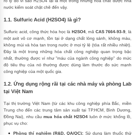
rõ lý do vì sao H2SO4 lại là một trong những hóa chất được nhà
nước kiểm soát chặt chẽ đến vậy.
1.1. Sulfuric Acid (H2SO4) là gì?
Sulfuric acid, công thức hóa học là
H2SO4
, mã
CAS 7664-93-9
, là
một axit vô cơ mạnh, tồn tại ở dạng chất lỏng sánh, không màu,
không mùi và hòa tan trong nước ở mọi tỷ lệ (tỏa rất nhiều nhiệt).
Đây là một trong những hóa chất công nghiệp quan trọng bậc
nhất, thường được ví như "máu của ngành công nghiệp" do mức
độ tiêu thụ của nó thường được dùng làm thước đo sức mạnh
công nghiệp của một quốc gia.
1.2. Ứng dụng rộng rãi tại các nhà máy và phòng Lab
tại Việt Nam
Tại thị trường Việt Nam (từ các khu công nghiệp phía Bắc, miền
Trung cho đến các trung tâm sản xuất tại TP.HCM, Bình Dương,
Đồng Nai), nhu cầu
mua hóa chất H2SO4
luôn ở mức khổng lồ,
phục vụ cho:
Phòng thí nghiệm (R&D, QA/QC):
Sử dụng làm thuốc thử