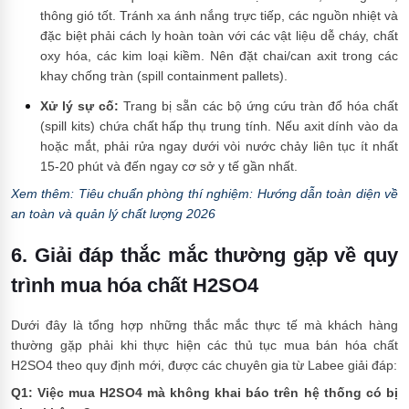
thông gió tốt. Tránh xa ánh nắng trực tiếp, các nguồn nhiệt và
đặc biệt phải cách ly hoàn toàn với các vật liệu dễ cháy, chất
oxy hóa, các kim loại kiềm. Nên đặt chai/can axit trong các
khay chống tràn (spill containment pallets).
Xử lý sự cố:
Trang bị sẵn các bộ ứng cứu tràn đổ hóa chất
(spill kits) chứa chất hấp thụ trung tính. Nếu axit dính vào da
hoặc mắt, phải rửa ngay dưới vòi nước chảy liên tục ít nhất
15-20 phút và đến ngay cơ sở y tế gần nhất.
Xem thêm: Tiêu chuẩn phòng thí nghiệm: Hướng dẫn toàn diện về
an toàn và quản lý chất lượng 2026
6. Giải đáp thắc mắc thường gặp về quy
trình mua hóa chất H2SO4
Dưới đây là tổng hợp những thắc mắc thực tế mà khách hàng
thường gặp phải khi thực hiện các thủ tục mua bán hóa chất
H2SO4 theo quy định mới, được các chuyên gia từ Labee giải đáp:
Q1: Việc mua H2SO4 mà không khai báo trên hệ thống có bị